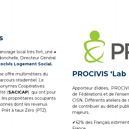
s
ancrage local très fort, une
«
onchelle, Directeur Général
rocivis Logement Social
.
PROCIVIS ‘Lab
ne offre multimétiers du
arcours résidentiel. Le
Anonymes Coopératives
Apporteur d’idées, PROCIVIS
été (
SACICAP
) qui ont pour
de Fédérations et de l’ens
t les propriétaires occupants
CISN. Différents ateliers de
rsonnes dont les revenus
de contribuer au débat publ
 Prêt à taux Zéro (PTZ).
majeurs.
✔62% des Français estiment 
France.