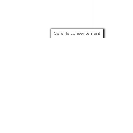
Gérer le consentement
29 mai 2026
s
A 41 ans, elle achète un
ns
appartement en BRS sur la Ria de
ire
Pornic : "C'est le projet de ma vie"