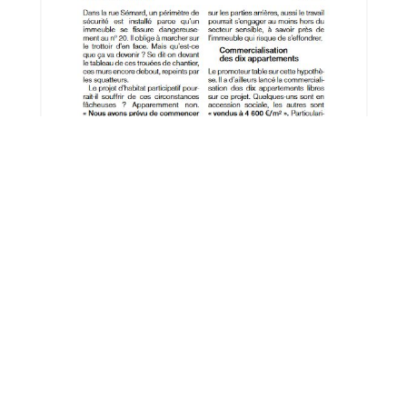
rie presse
uin 2026
29 mai 2026
nt-André-des-Eaux : 17
À Préfailles, des maisons neuve
ements supplémentaires près
près de la mer jusqu'à 50 % moi
bourg
chères grâce au Bail réel solida