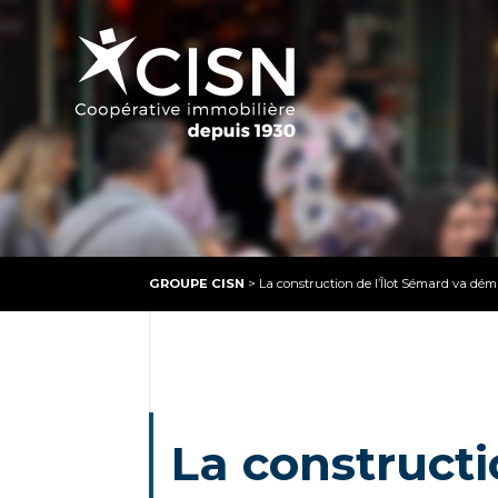
GROUPE CISN
>
La construction de l’Îlot Sémard va dém
La constructi