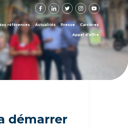
Facebook
Linkedin
Twitter
Instagram
Youtube
Nos références
Actualités
Presse
Carrières
Appel d’offre
va démarrer