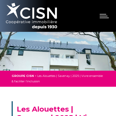
GROUPE CISN
>
Les Alouettes | Savenay | 2025 | Vivre ensemble
& faciliter l’inclusion
Les Alouettes |