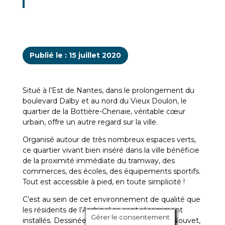
Publié le : 15 juillet 2020
Situé à l’Est de Nantes, dans le prolongement du
boulevard Dalby et au nord du Vieux Doulon, le
quartier de la Bottière-Chenaie, véritable cœur
urbain, offre un autre regard sur la ville.
Organisé autour de très nombreux espaces verts,
ce quartier vivant bien inséré dans la ville bénéficie
de la proximité immédiate du tramway, des
commerces, des écoles, des équipements sportifs.
Tout est accessible à pied, en toute simplicité !
C’est au sein de cet environnement de qualité que
les résidents de l’Archipel se sont récemment
Gérer le consentement
installés. Dessinée par l’architecte Armand Nouvet,