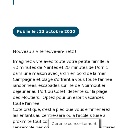
Publié le : 23 octobre 2020
Nouveau à Villeneuve-en-Retz !
Imaginez vivre avec toute votre petite famille, à
40 minutes de Nantes et 20 minutes de Pornic
dans une maison avec jardin en bord de la mer.
Campagne et plage s’offrent à vous toute l’année :
randonnées, escapades sur l’île de Noirmoutier,
déjeuner au Port du Collet, détente sur la plage
des Moutiers… Optez pour un esprit vacances
toute l’année !
Côté pratique, c’est à pied que vous emmènerez
les enfants au centre-aéré ou à l’école située à
proximité tout comme les commerces et
Gérer le consentement
l’ensemble des commodités. 5 écoles élémentaires