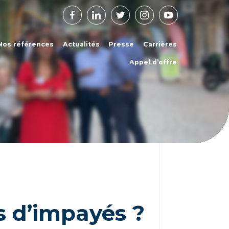
Facebook
Linkedin
Twitter
Instagram
Youtube
Nos références
Actualités
Presse
Carrières
Appel d’offre
as d’impayés ?