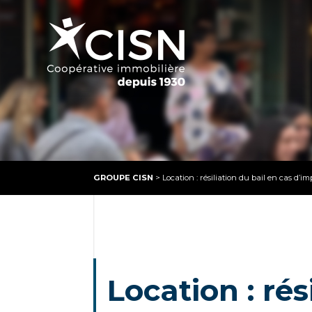
GROUPE CISN
>
Location : résiliation du bail en cas d’i
Location : rés