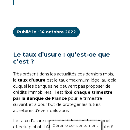
Publié le : 14 octobre 2022
Le taux d’usure : qu’est-ce que
c’est ?
Très présent dans les actualités ces derniers mois,
le
taux d’usure
est le taux maximum légal au-delà
duquel les banques ne peuvent pas proposer de
crédits immobiliers. Il est
fixé chaque trimestre
par la Banque de France
pour le trimestre
suivant et a pour but de protéger les futurs
acheteurs d’éventuels abus
Le taux d’usure correspond donc au taux annuel
Gérer le consentement
effectif global (TAEG) : c’est à dire au taux d’intérêt