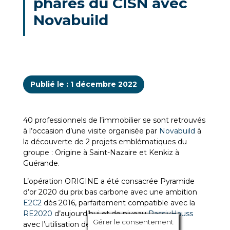
phares du CISN avec
Novabuild
Publié le : 1 décembre 2022
40 professionnels de l’immobilier se sont retrouvés
à l’occasion d’une visite organisée par
Novabuild
à
la découverte de 2 projets emblématiques du
groupe : Origine à Saint-Nazaire et Kenkiz à
Guérande.
L’opération ORIGINE a été consacrée Pyramide
d’or 2020 du prix bas carbone avec une ambition
E2C2
dès 2016, parfaitement compatible avec la
RE2020
d’aujourd’hui et de niveau
PassivHauss
Gérer le consentement
avec l’utilisation de matériaux biosourcés. A