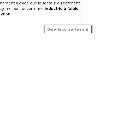
rnement a exigé que le secteur du bâtiment
ajeure pour devenir une
industrie à faible
i 2050
.
Gérer le consentement
ntier en produisant en usine ou en
t lieu directement sur place. Cette méthode
a transition écologique
.
elier !