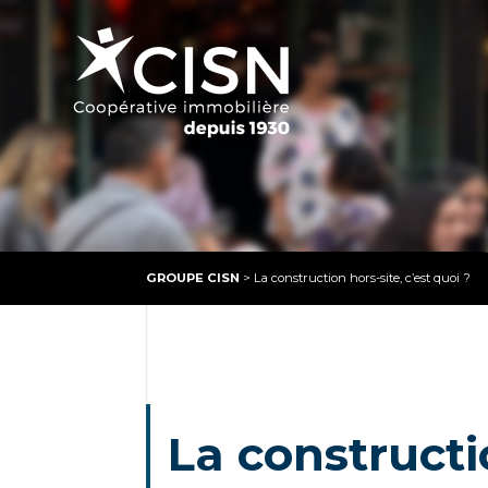
GROUPE CISN
>
La construction hors-site, c’est quoi ?
La constructio