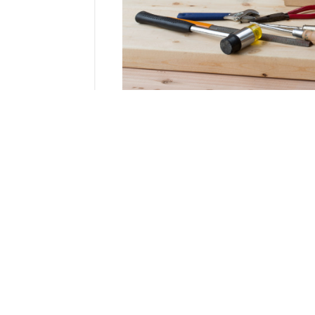
La construction hors-site
La construction hors-site est un processus qu
atelier
certains éléments du bâtiment
avan
Ce processus diffère de la construction sur si
été identifiée comme une des solutions pou
Le saviez-vous ? Avec la construction hors-site