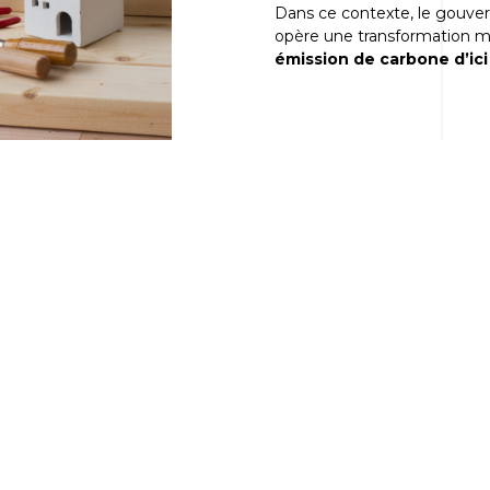
Dans ce contexte, le gouve
opère une transformation m
émission de carbone d’ic
i vise à
déplacer une partie de la construction hors du cha
t d’être assemblés sur site
.
te traditionnelle, où la plupart des activités de construction on
r
lutter contre la crise du logement tout en participant à l
, il est possible de réaliser jusqu’à 80% de la préfabrication en at