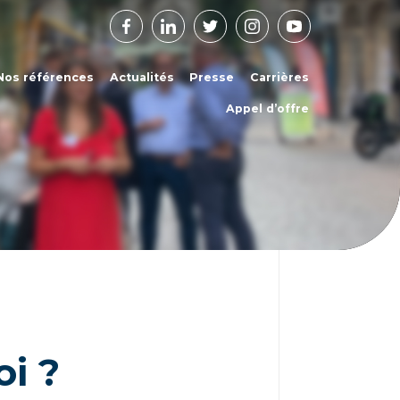
Facebook
Linkedin
Twitter
Instagram
Youtube
Nos références
Actualités
Presse
Carrières
Appel d’offre
oi ?