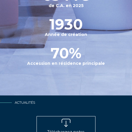
de C.A. en 2025
1930
Année de création
70%
Accession en résidence principale
ACTUALITÉS
Téléchargez notre