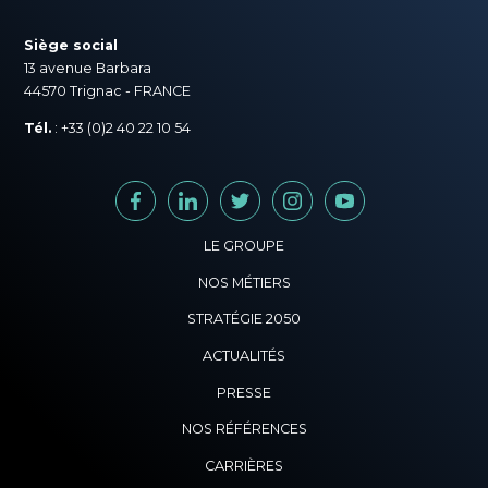
Siège social
13 avenue Barbara
44570 Trignac - FRANCE
Tél.
: +33 (0)2 40 22 10 54
FACEBOOK
LINKEDIN
TWITTER
INSTAGRAM
YOUTUBE
LE GROUPE
NOS MÉTIERS
Histoire du Groupe CISN
STRATÉGIE 2050
CISN Promotion immobilière
Un Groupe Coopératif
ACTUALITÉS
Stratégie 2050
CISN Agence immobilière
PRESSE
Une vocation, des valeurs
Être bien dans son logement
NOS RÉFÉRENCES
CISN Syndic
Nos équipes
CARRIÈRES
Décarbonation
CISN Résidences locatives