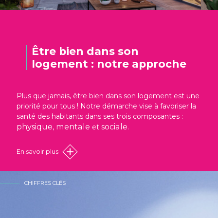
Être bien dans son
logement : notre approche
Plus que jamais, être bien dans son logement est une
priorité pour tous ! Notre démarche vise à favoriser la
santé des habitants dans ses trois composantes :
physique
mentale
sociale
,
et
.
En savoir plus
CHIFFRES CLÉS