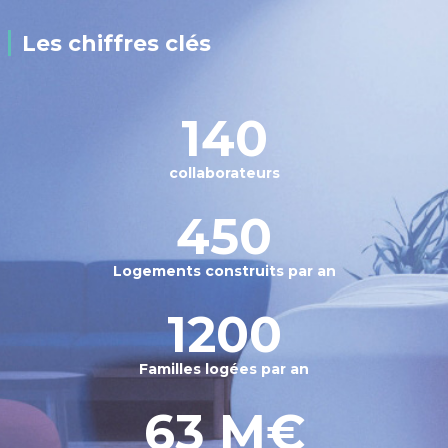
Les chiffres clés
140
collaborateurs
450
Logements construits par an
1200
Familles logées par an
63 M€