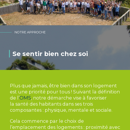
NOTRE APPROCHE
Se sentir bien chez soi
Plus que jamais, être bien dans son logement
est une priorité pour tous ! Suivant la définition
de l’
OMS
, notre démarche vise à favoriser
la
santé
des habitants dans ses trois
composantes :
physique, mentale et sociale
.
Cela commence par le choix de
l’emplacement des logements : proximité avec